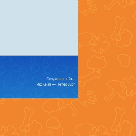
Создание сайта
ИксКейп — Петербург