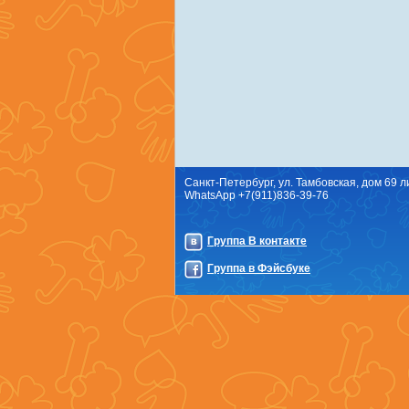
Санкт-Петербург, ул. Тамбовская, дом 69 ли
WhatsApp +7(911)836-39-76
Группа В контакте
Группа в Фэйсбуке