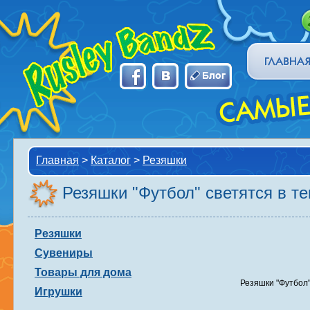
Главная
>
Каталог
>
Резяшки
Резяшки "Футбол" светятся в т
Резяшки
Сувениры
Товары для дома
Резяшки "Футбол"
Игрушки